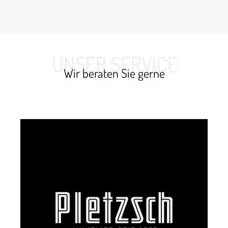
UNSER SERVICE
Wir beraten Sie gerne