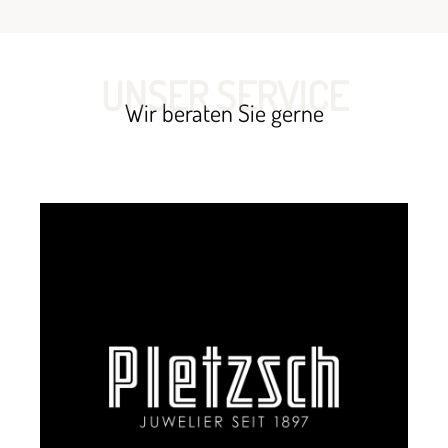
UNSER SERVICE
Wir beraten Sie gerne