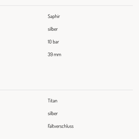
Saphir
silber
10 bar
39 mm
Titan
silber
Faltverschluss