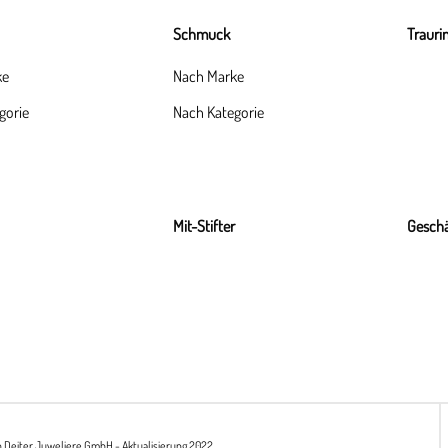
Schmuck
Trauri
ke
Nach Marke
gorie
Nach Kategorie
Mit-Stifter
Geschä
h Deiter Juweliere GmbH - Aktualisierung 2022