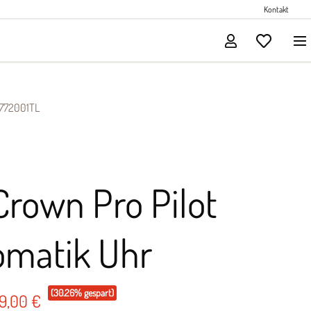
Perlenschmuck
Kontakt
Solitärschmuck
772001TL
Crown Pro Pilot
omatik Uhr
(30.26% gespart)
99,00 €