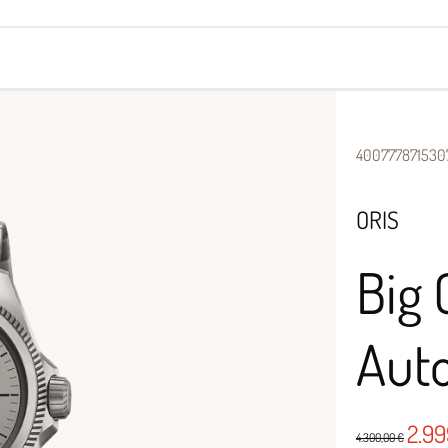
yes
Armbänder
Halsschmuck
400777871530
ORIS
Big 
Aut
2.9
4.300,00 €