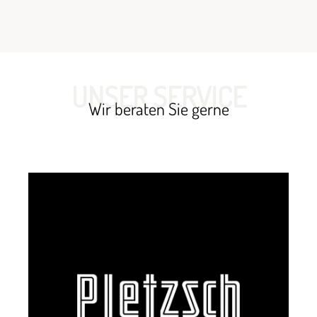
UNSER SERVICE
Wir beraten Sie gerne