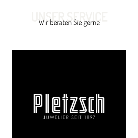
UNSER SERVICE
Wir beraten Sie gerne