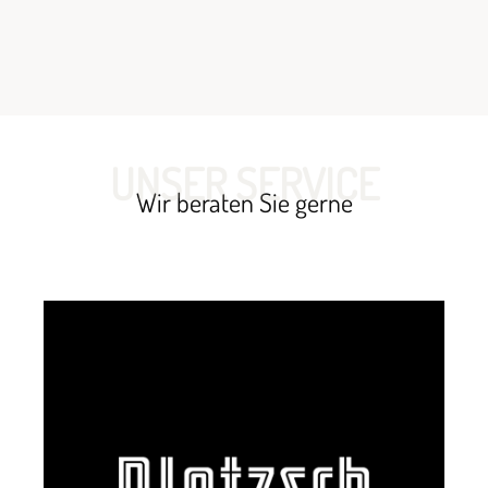
UNSER SERVICE
Wir beraten Sie gerne