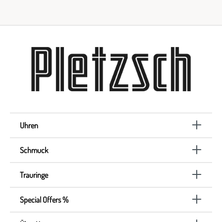
Uhren
Schmuck
Trauringe
Special Offers %