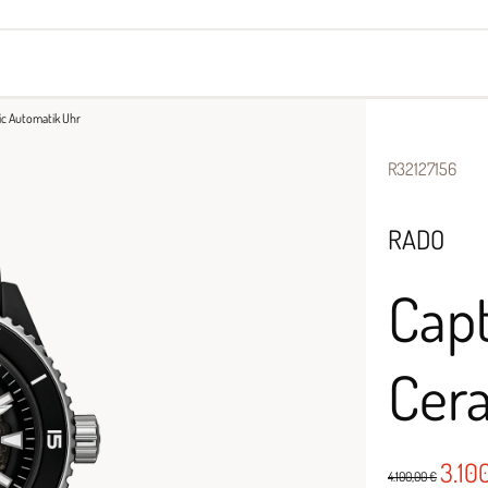
yes
Armbänder
Halsschmuck
ic Automatik Uhr
R32127156
RADO
Capt
Cer
3.10
4.100,00 €