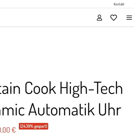
Perlenschmuck
Kontakt
Solitärschmuck
ain Cook High-Tech
amic Automatik Uhr
(24.39% gespart)
0,00 €