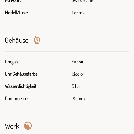
Herkunft
Swiss made
Modell/Linie
Centrix
Gehäuse
Uhrglas
Saphir
Uhr Gehäusefarbe
bicolor
Wasserdichtigkeit
5 bar
Durchmesser
35 mm
Werk