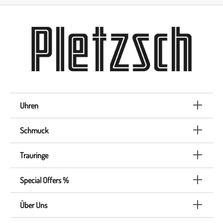
Uhren
Schmuck
Trauringe
Special Offers %
Über Uns