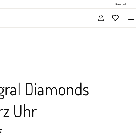
Perlenschmuck
Kontakt
Solitärschmuck
gral Diamonds
rz Uhr
€