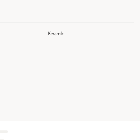
Keramik
E