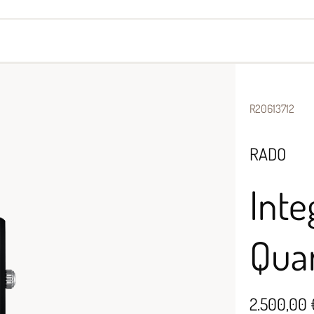
yes
Armbänder
Halsschmuck
R20613712
RADO
Inte
Qua
2.500,00 