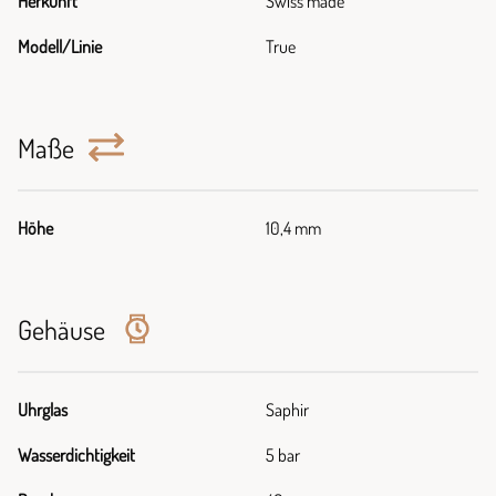
Herkunft
Swiss made
Modell/Linie
True
Maße
Höhe
10,4 mm
Gehäuse
Uhrglas
Saphir
Wasserdichtigkeit
5 bar