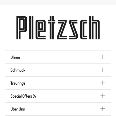
Uhren
Schmuck
Trauringe
Special Offers %
Über Uns