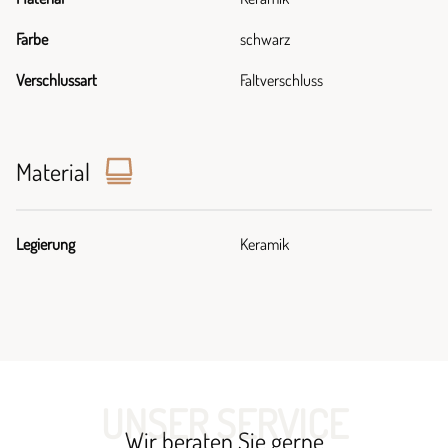
Farbe
schwarz
Verschlussart
Faltverschluss
Material
Legierung
Keramik
UNSER SERVICE
Wir beraten Sie gerne