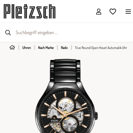
Uhren
Nach Marke
Rado
True Round Open Heart Automatik Uhr