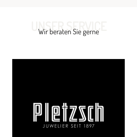
UNSER SERVICE
Wir beraten Sie gerne