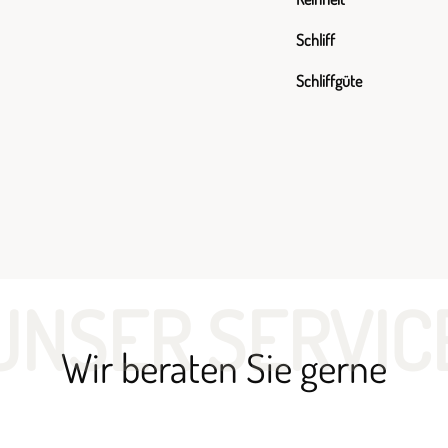
Schliff
Schliffgüte
UNSER SERVIC
Wir beraten Sie gerne