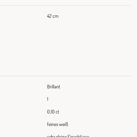
42 cm
Brillant
1
0,10 ct
feines weiß
sehr gleine Einschlüsse