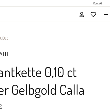
Perlenschmuck
Kontakt
Solitärschmuck
0,10ct
ATH
lantkette 0,10 ct
r Gelbgold Calla
€