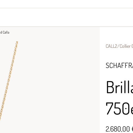
yes
Armbänder
Halsschmuck
ld Calla
CALL2/Collier 
SCHAFFR
Bril
750e
2.680,00 