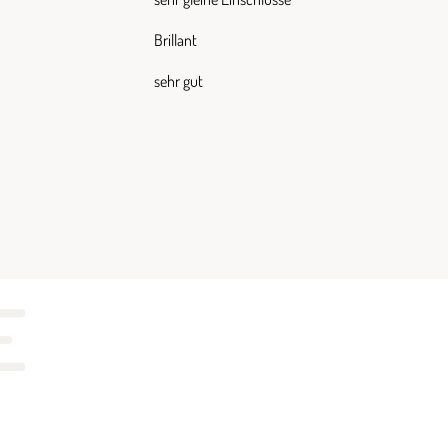
Brillant
sehr gut
E