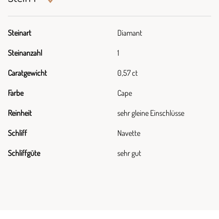
Steinart
Diamant
Steinanzahl
1
Caratgewicht
0,57 ct
Farbe
Cape
Reinheit
sehr gleine Einschlüsse
Schliff
Navette
Schliffgüte
sehr gut