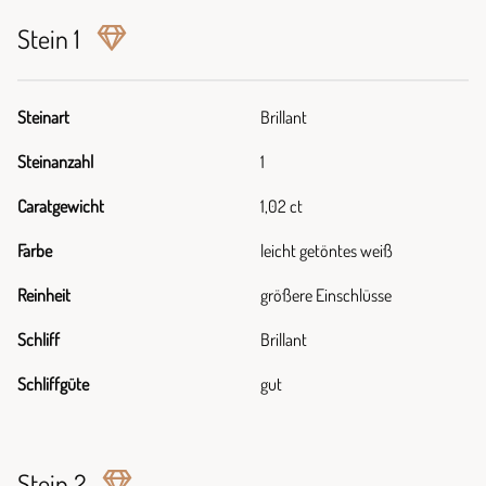
Stein 1
Steinart
Brillant
Steinanzahl
1
Caratgewicht
1,02 ct
Farbe
leicht getöntes weiß
Reinheit
größere Einschlüsse
Schliff
Brillant
Schliffgüte
gut
Stein 2