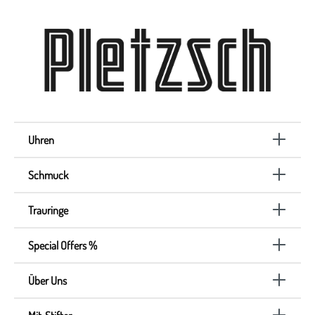
Uhren
Schmuck
Trauringe
Special Offers %
Über Uns