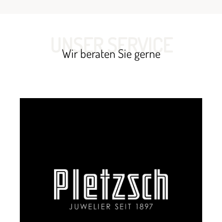
UNSER SERVICE
Wir beraten Sie gerne