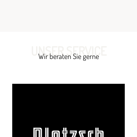
UNSER SERVICE
Wir beraten Sie gerne