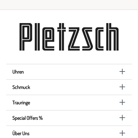
Uhren
Schmuck
Trauringe
Special Offers %
Über Uns