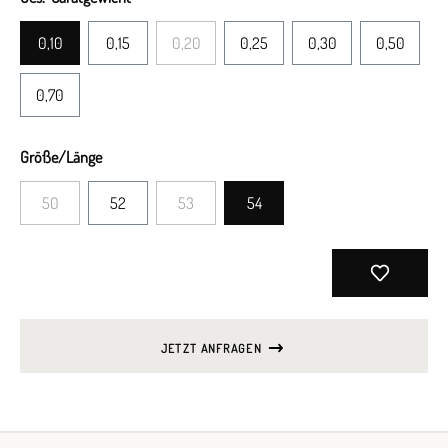
0,10
0,15
0,20
0,25
0,30
0,50
0,70
Größe/Länge
50
52
53
54
JETZT ANFRAGEN