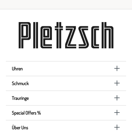
Uhren
Schmuck
Trauringe
Special Offers %
Über Uns