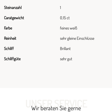
Steinanzahl
1
Caratgewicht
0,15 ct
Farbe
feines weiß
Reinheit
sehr gleine Einschlüsse
Schliff
Brillant
Schliffgüte
sehr gut
UNSER SERVICE
Wir beraten Sie gerne