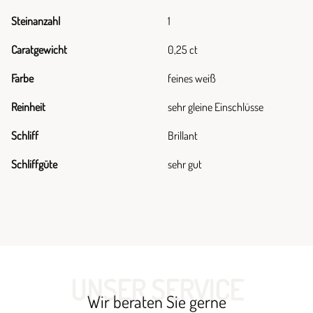
Steinanzahl
1
Caratgewicht
0,25 ct
Farbe
feines weiß
Reinheit
sehr gleine Einschlüsse
Schliff
Brillant
Schliffgüte
sehr gut
UNSER SERVICE
Wir beraten Sie gerne