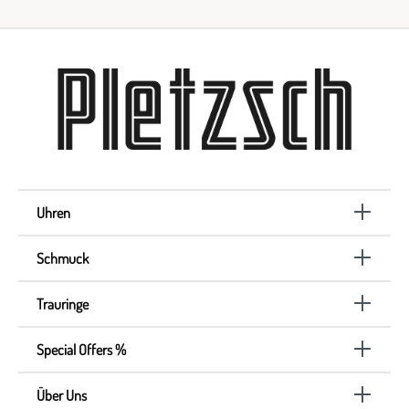
Uhren
Schmuck
Trauringe
Special Offers %
Über Uns