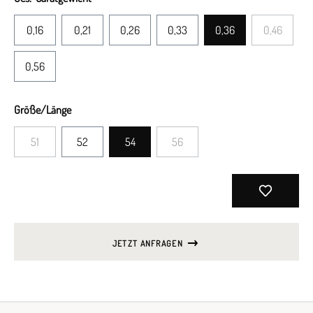
0,16
0,21
0,26
0,33
0,36
0,46
0,56
Größe/Länge
51
52
54
56
JETZT ANFRAGEN