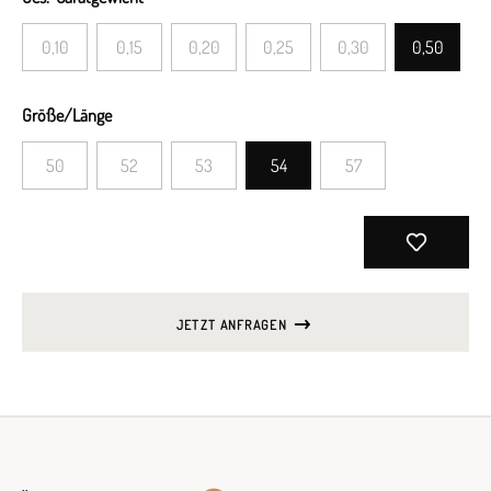
0,10
0,15
0,20
0,25
0,30
0,50
Größe/Länge
50
52
53
54
57
JETZT ANFRAGEN