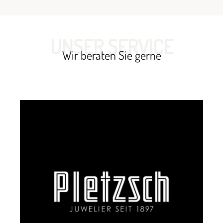
UNSER SERVICE
Wir beraten Sie gerne