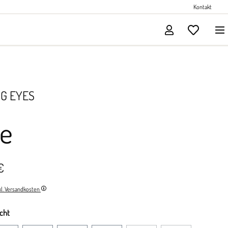
Perlenschmuck
Kontakt
Solitärschmuck
G EYES
ie
€
nkl. Versandkosten
cht