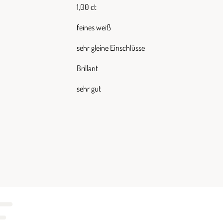
1,00 ct
feines weiß
sehr gleine Einschlüsse
Brillant
sehr gut
E