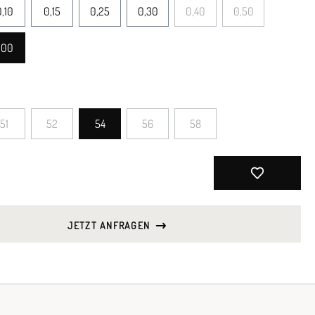
,10
0,15
0,25
0,30
0,40
0,50
,00
51
52
54
56
58
JETZT ANFRAGEN