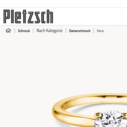
Longines
Fope
Zenith
Sparkling E
Maurice Lacroix
Gellner
Wellendorff
Nach Kategorie
Schmuck
Damenschmuck
Marie