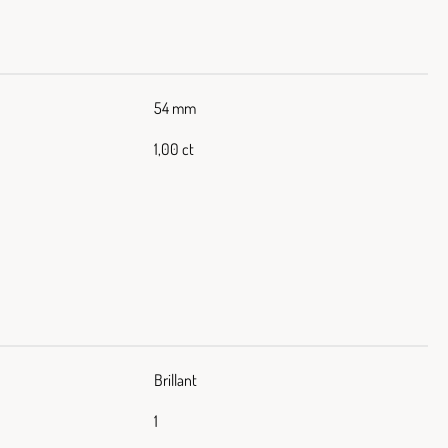
54 mm
1,00 ct
Brillant
1