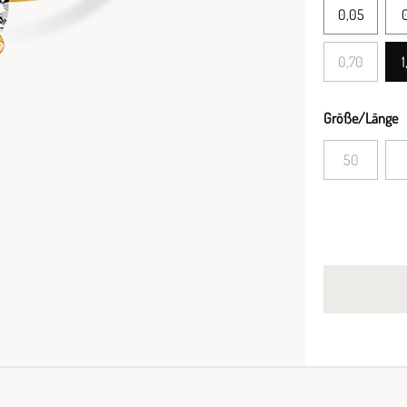
0,05
0
0,70
1
Größe/Länge
50