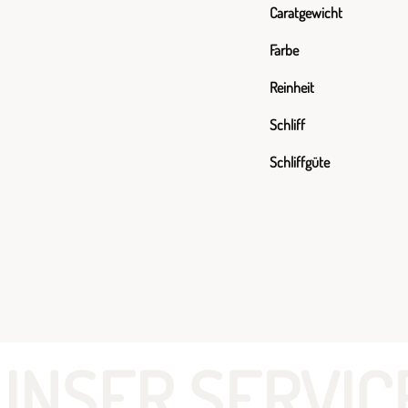
Caratgewicht
Farbe
Reinheit
Schliff
Schliffgüte
UNSER SERVIC