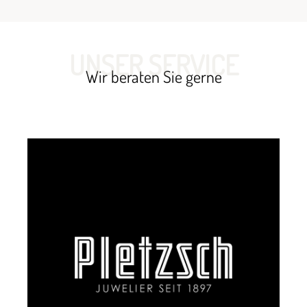
UNSER SERVICE
Wir beraten Sie gerne