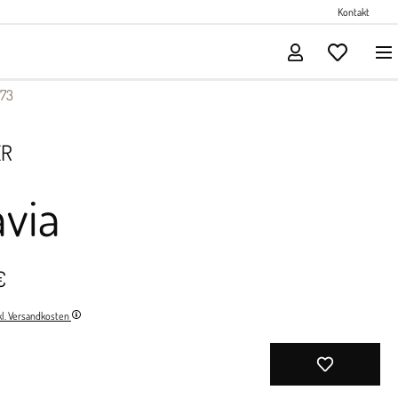
Perlenschmuck
Kontakt
Solitärschmuck
73
ER
via
€
nkl. Versandkosten