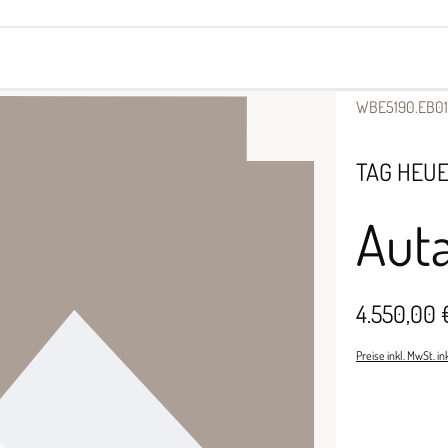
yes
Armbänder
Halsschmuck
WBE5190.EB01
TAG HEU
Auta
4.550,00 
Preise inkl. MwSt. i