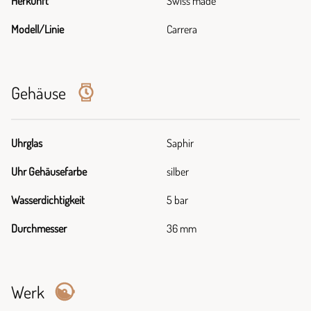
Herkunft
Swiss made
Modell/Linie
Carrera
Gehäuse
Uhrglas
Saphir
Uhr Gehäusefarbe
silber
Wasserdichtigkeit
5 bar
Durchmesser
36 mm
Werk