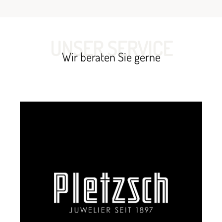
UNSER SERVICE
Wir beraten Sie gerne