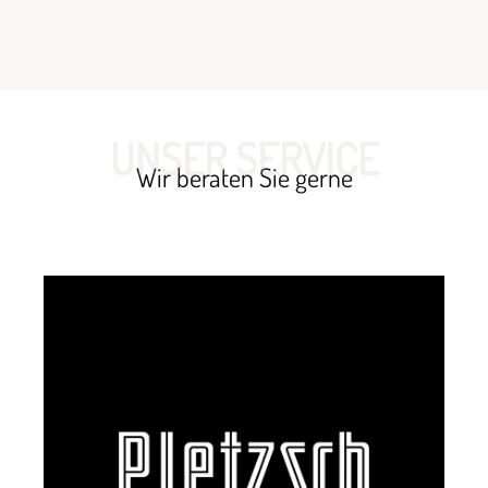
UNSER SERVICE
Wir beraten Sie gerne