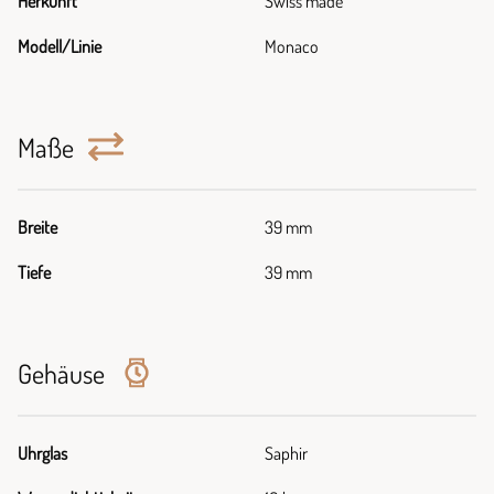
Herkunft
Swiss made
Modell/Linie
Monaco
Maße
Breite
39 mm
Tiefe
39 mm
Gehäuse
Uhrglas
Saphir