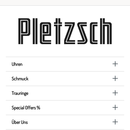
Uhren
Schmuck
Trauringe
Special Offers %
Über Uns