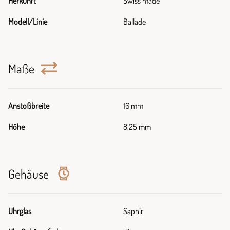
Herkunft
Swiss made
Modell/Linie
Ballade
Maße
Anstoßbreite
16 mm
Höhe
8,25 mm
Gehäuse
Uhrglas
Saphir