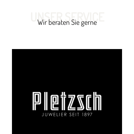
UNSER SERVICE
Wir beraten Sie gerne