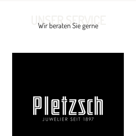
UNSER SERVICE
Wir beraten Sie gerne