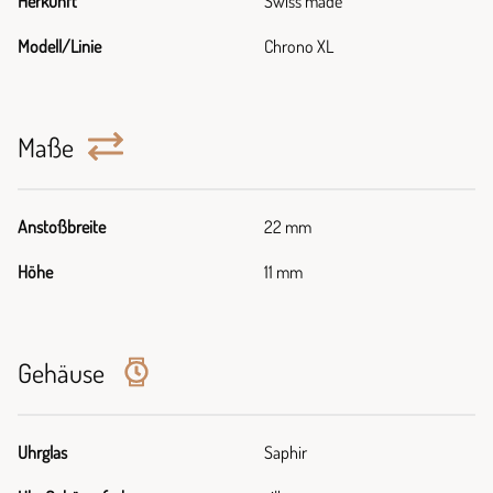
Herkunft
Swiss made
Modell/Linie
Chrono XL
Maße
Anstoßbreite
22 mm
Höhe
11 mm
Gehäuse
Uhrglas
Saphir