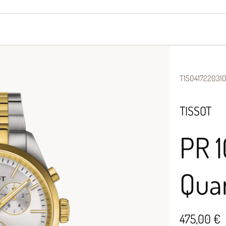
yes
Armbänder
Halsschmuck
T15041722031
TISSOT
PR 
Qua
475,00 €