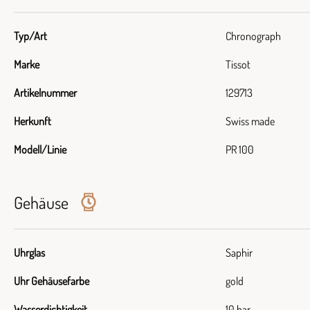
Typ/Art
Chronograph
Marke
Tissot
Artikelnummer
129713
Herkunft
Swiss made
Modell/Linie
PR 100
Gehäuse
Uhrglas
Saphir
Uhr Gehäusefarbe
gold
Wasserdichtigkeit
10 bar