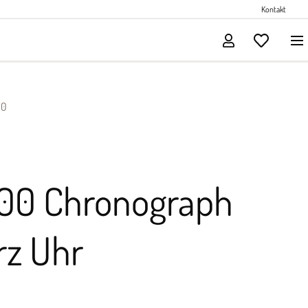
Perlenschmuck
Kontakt
Solitärschmuck
00
100 Chronograph
rz Uhr