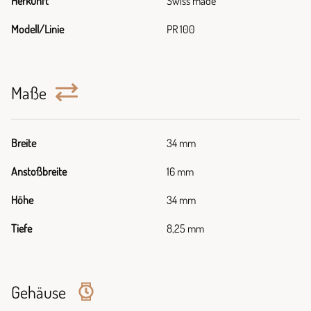
Herkunft
Swiss made
Modell/Linie
PR 100
Maße
Breite
34 mm
Anstoßbreite
16 mm
Höhe
34 mm
Tiefe
8,25 mm
Gehäuse