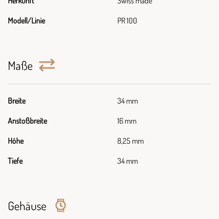
Herkunft
Swiss made
Modell/Linie
PR 100
Maße
Breite
34 mm
Anstoßbreite
16 mm
Höhe
8,25 mm
Tiefe
34 mm
Gehäuse