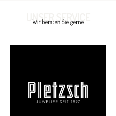
UNSER SERVICE
Wir beraten Sie gerne