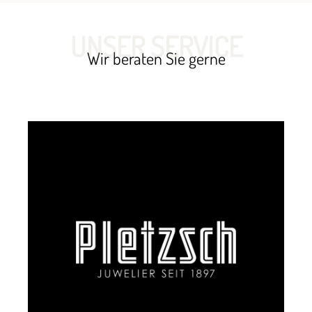
UNSER SERVICE
Wir beraten Sie gerne