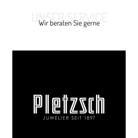
UNSER SERVICE
Wir beraten Sie gerne