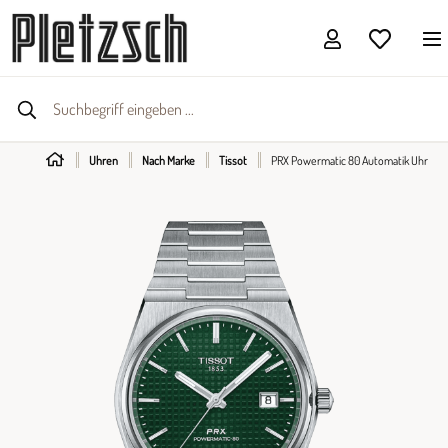
Uhren
Nach Marke
Tissot
PRX Powermatic 80 Automatik Uhr