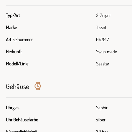
Typ/Art
3-Zeiger
Marke
Tissot
Artikelnummer
042917
Herkunft
Swiss made
Modell/Linie
Seastar
Gehäuse
Uhrglas
Saphir
Uhr Gehäusefarbe
silber
Wasserdichtigkeit
30 bar