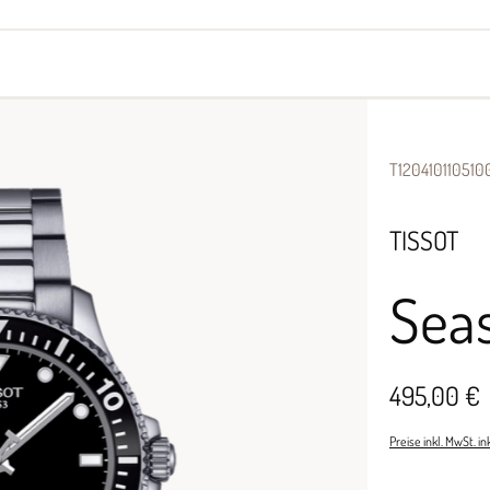
yes
Armbänder
Halsschmuck
T120410110510
TISSOT
Seas
495,00 €
Preise inkl. MwSt. i