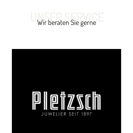
UNSER SERVICE
Wir beraten Sie gerne