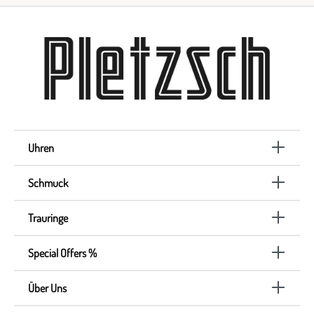
Uhren
Schmuck
Trauringe
Special Offers %
Über Uns