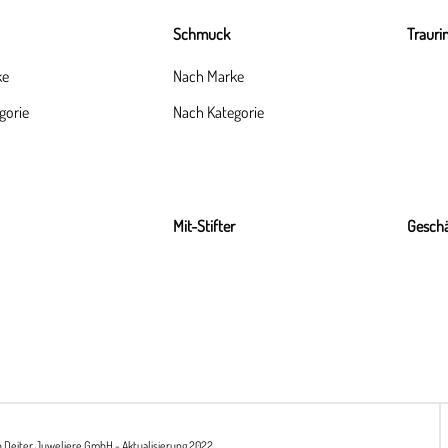
Schmuck
Trauri
ke
Nach Marke
gorie
Nach Kategorie
Mit-Stifter
Geschä
h Deiter Juweliere GmbH - Aktualisierung 2022