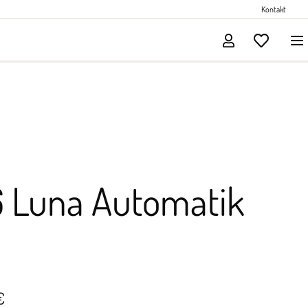
Perlenschmuck
Kontakt
Solitärschmuck
6 Luna Automatik
€