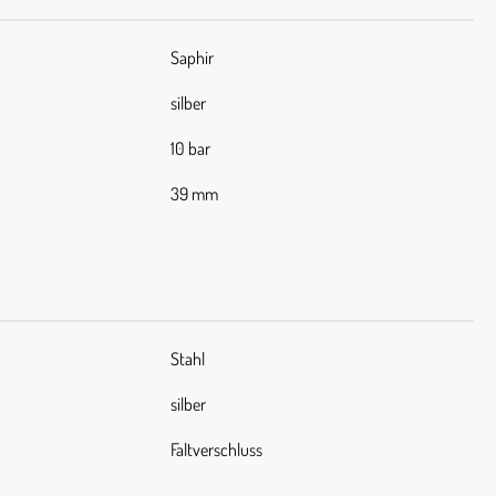
Saphir
silber
10 bar
39 mm
Stahl
silber
Faltverschluss