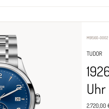
yes
Armbänder
Halsschmuck
M91560-0002
TUDOR
192
Uhr
2.720,00 