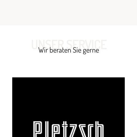
UNSER SERVICE
Wir beraten Sie gerne