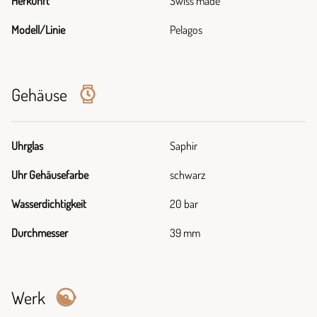
Herkunft
Swiss made
Modell/Linie
Pelagos
Gehäuse
Uhrglas
Saphir
Uhr Gehäusefarbe
schwarz
Wasserdichtigkeit
20 bar
Durchmesser
39 mm
Werk